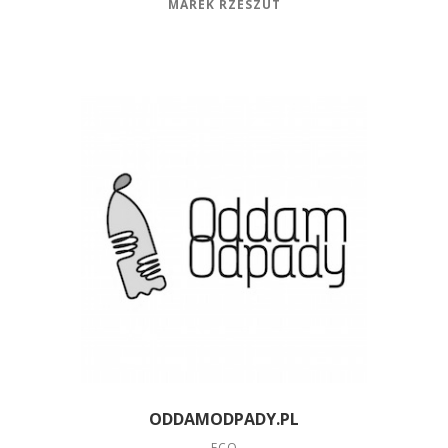
MAREK RZESZUT
ODDAMODPADY.PL
ECO