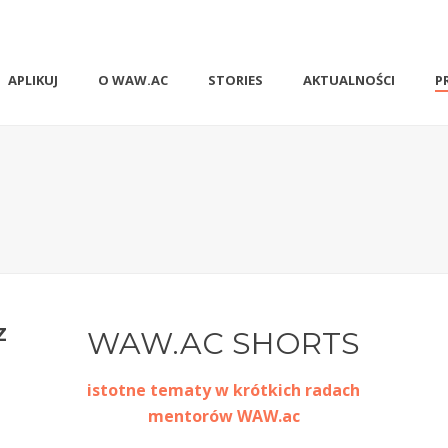
APLIKUJ
O WAW.AC
STORIES
AKTUALNOŚCI
P
Z
WAW.AC SHORTS
istotne tematy w krótkich radach
mentorów WAW.ac