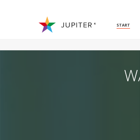
START
W