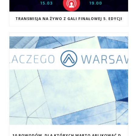
TRANSMISJA NA ŻYWO Z GALI FINAŁOWEJ 5. EDYCJI
10 POWODÓW, DLA KTÓRYCH WARTO APLIKOWAĆ DO WAW.AC