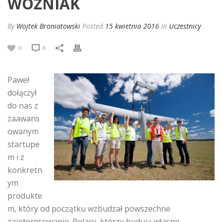
WOŹNIAK
By
Wojtek Broniatowski
Posted
15 kwietnia 2016
In
Uczestnicy
0
0
Paweł
dołączył
do nas z
zaawans
owanym
startupe
m i z
konkretn
ym
produkte
m, który od początku wzbudzał powszechne
zainteresowanie. Polacy, którzy budują własne