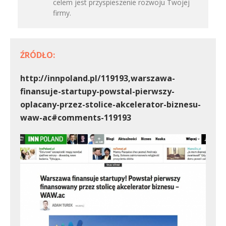
celem jest przyspieszenie rozwoju Twojej
firmy.
ŹRÓDŁO:
http://innpoland.pl/119193,warszawa-
finansuje-startupy-powstal-pierwszy-
oplacany-przez-stolice-akcelerator-biznesu-
waw-ac#comments-119193