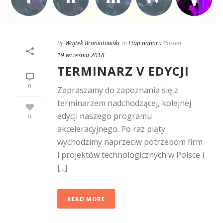
By
Wojtek Broniatowski
In
Etap naboru
Posted
19 września 2018
TERMINARZ V EDYCJI
0
Zapraszamy do zapoznania się z
terminarzem nadchodzącej, kolejnej
edycji naszego programu
0
akceleracyjnego. Po raz piąty
wychodzimy naprzeciw potrzebom firm
i projektów technologicznych w Polsce i
[...]
READ MORE