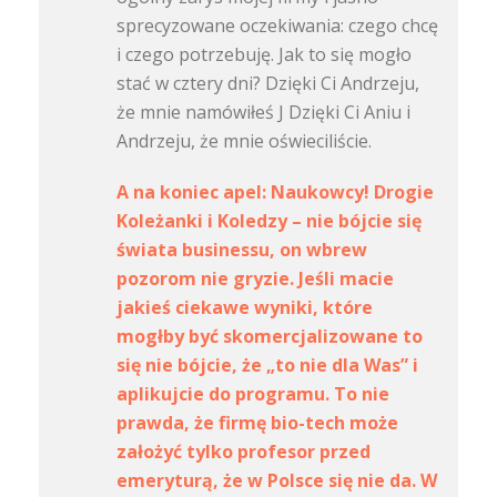
sprecyzowane oczekiwania: czego chcę
i czego potrzebuję. Jak to się mogło
stać w cztery dni? Dzięki Ci Andrzeju,
że mnie namówiłeś J Dzięki Ci Aniu i
Andrzeju, że mnie oświeciliście.
A na koniec apel: Naukowcy! Drogie
Koleżanki i Koledzy – nie bójcie się
świata businessu, on wbrew
pozorom nie gryzie. Jeśli macie
jakieś ciekawe wyniki, które
mogłby być skomercjalizowane to
się nie bójcie, że „to nie dla Was” i
aplikujcie do programu. To nie
prawda, że firmę bio-tech może
założyć tylko profesor przed
emeryturą, że w Polsce się nie da. W