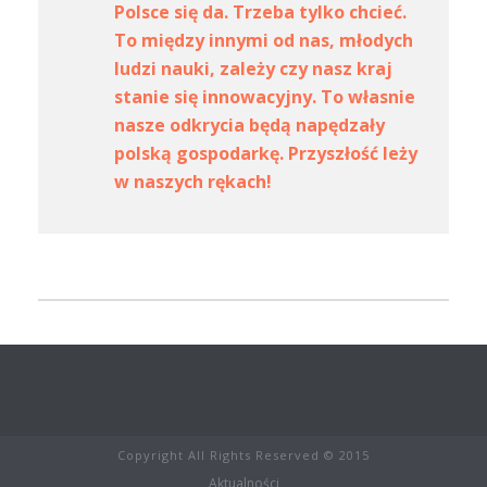
Polsce się da. Trzeba tylko chcieć.
To między innymi od nas, młodych
ludzi nauki, zależy czy nasz kraj
stanie się innowacyjny. To własnie
nasze odkrycia będą napędzały
polską gospodarkę. Przyszłość leży
w naszych rękach!
Copyright All Rights Reserved © 2015
Aktualności