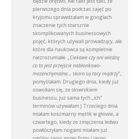
będzie drętwo. Ale fakt jest taki, że
pierwszego dnia podczas zajęć po
kryjomu sprawdzałam w googlach
znaczenie tych starsznie
skomplikowanych businessowych
pojęć, których używali prowadzący, ale
które dla naukowca są kompletnie
niezrozumiałe. „
Ciekawe czy oni wiedzą
co to jest przejście nabłonkowo-
mezenchymalne… skoro są tacy mądrzy
”,
pomyślałam. Drugiego dnia, kiedy już
oswoiłam się, ze słownikiem
businessu, już sama tych „ich”
terminów używałam J Trzeciego dnia
miałam koszmarny mętlik w głowie, a
czwartego, kiedy ze zmęczenia ledwo
powłóczyłam nogami miałam już
ogólny zarys mojej firmy i jasno