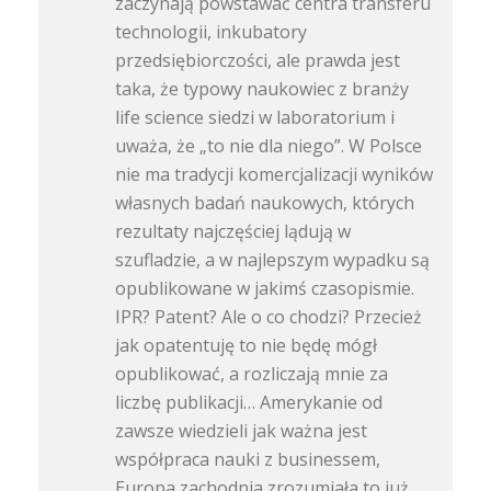
zaczynają powstawać centra transferu
technologii, inkubatory
przedsiębiorczości, ale prawda jest
taka, że typowy naukowiec z branży
life science siedzi w laboratorium i
uważa, że „to nie dla niego”. W Polsce
nie ma tradycji komercjalizacji wyników
własnych badań naukowych, których
rezultaty najczęściej lądują w
szufladzie, a w najlepszym wypadku są
opublikowane w jakimś czasopismie.
IPR? Patent? Ale o co chodzi? Przecież
jak opatentuję to nie będę mógł
opublikować, a rozliczają mnie za
liczbę publikacji… Amerykanie od
zawsze wiedzieli jak ważna jest
współpraca nauki z businessem,
Europa zachodnia zrozumiała to już