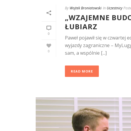
By
Wojtek Broniatowski
In
Uczestnicy
Post
„WZAJEMNE BUDO
ŁUBIARZ
0
Paweł pojawił się w czwartej 
wyjazdy zagraniczne – MyLugg
0
sam, a wspólnie [...]
READ MORE