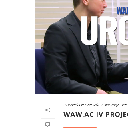
By
Wojtek Broniatowski
In
Inspiracje
,
Ucze
WAW.AC IV PROJE