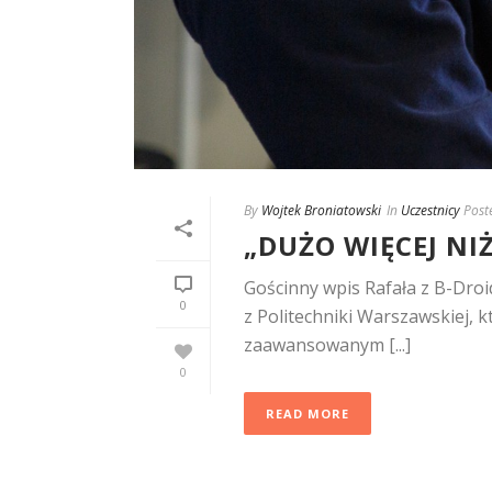
By
Wojtek Broniatowski
In
Uczestnicy
Post
„DUŻO WIĘCEJ NI
Gościnny wpis Rafała z B-Droi
0
z Politechniki Warszawskiej, 
zaawansowanym [...]
0
READ MORE