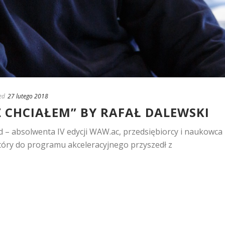
ed
27 lutego 2018
Ż CHCIAŁEM” BY RAFAŁ DALEWSKI
d – absolwenta IV edycji WAW.ac, przedsiębiorcy i naukowca
który do programu akceleracyjnego przyszedł z