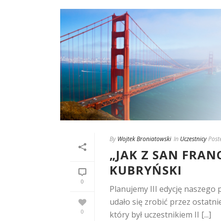
By
Wojtek Broniatowski
In
Uczestnicy
Post
„JAK Z SAN FRANC
KUBRYŃSKI
0
Planujemy III edycję naszego
udało się zrobić przez ostatni
0
który był uczestnikiem II [...]