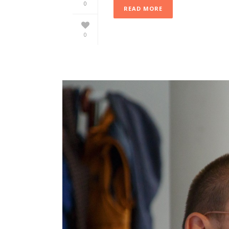
0
READ MORE
0