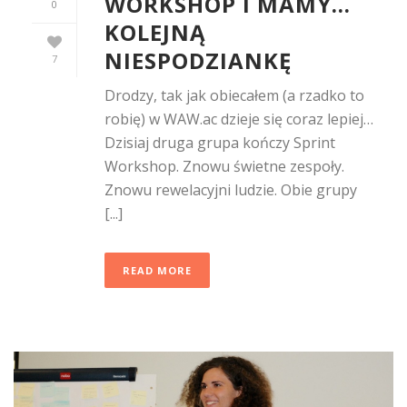
WORKSHOP I MAMY…
0
KOLEJNĄ
NIESPODZIANKĘ
7
Drodzy, tak jak obiecałem (a rzadko to
robię) w WAW.ac dzieje się coraz lepiej…
Dzisiaj druga grupa kończy Sprint
Workshop. Znowu świetne zespoły.
Znowu rewelacyjni ludzie. Obie grupy
[...]
READ MORE