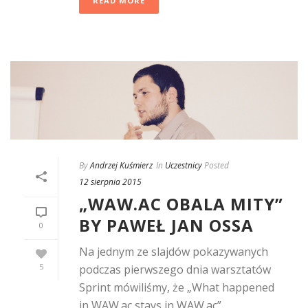
READ MORE
By
Andrzej Kuśmierz
In
Uczestnicy
Posted
12 sierpnia 2015
„WAW.AC OBALA MITY”
BY PAWEŁ JAN OSSA
0
Na jednym ze slajdów pokazywanych
5
podczas pierwszego dnia warsztatów
Sprint mówiliśmy, że „What happened
in WAW.ac stays in WAW.ac”.