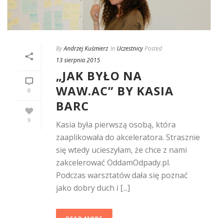
By
Andrzej Kuśmierz
In
Uczestnicy
Posted
13 sierpnia 2015
„JAK BYŁO NA
WAW.AC” BY KASIA
0
BARC
9
Kasia była pierwszą osobą, która
zaaplikowała do akceleratora. Strasznie
się wtedy ucieszyłam, że chce z nami
zakcelerować OddamOdpady.pl.
Podczas warsztatów dała się poznać
jako dobry duch i [...]