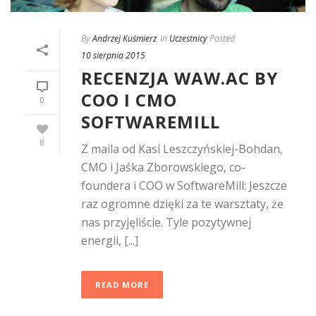
By
Andrzej Kuśmierz
In
Uczestnicy
Posted
10 sierpnia 2015
RECENZJA WAW.AC BY
COO I CMO
0
SOFTWAREMILL
8
Z maila od Kasi Leszczyńskiej-Bohdan,
CMO i Jaśka Zborowskiego, co-
foundera i COO w SoftwareMill: Jeszcze
raz ogromne dzięki za te warsztaty, że
nas przyjęliście. Tyle pozytywnej
energii, [...]
READ MORE