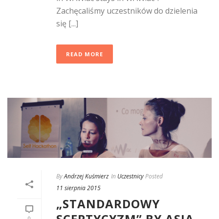
Zachęcaliśmy uczestników do dzielenia
się [...]
READ MORE
By
Andrzej Kuśmierz
In
Uczestnicy
Posted
11 sierpnia 2015
„STANDARDOWY
SCEPTYCYZM” BY ASIA
0