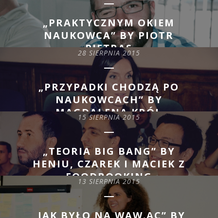
„PRAKTYCZNYM OKIEM
NAUKOWCA” BY PIOTR
PIETRAS
28 SIERPNIA 2015
READ MORE
„PRZYPADKI CHODZĄ PO
NAUKOWCACH” BY
MAGDALENA KRÓL
15 SIERPNIA 2015
READ MORE
„TEORIA BIG BANG” BY
HENIU, CZAREK I MACIEK Z
FOODBOOKING
13 SIERPNIA 2015
READ MORE
„JAK BYŁO NA WAW.AC” BY