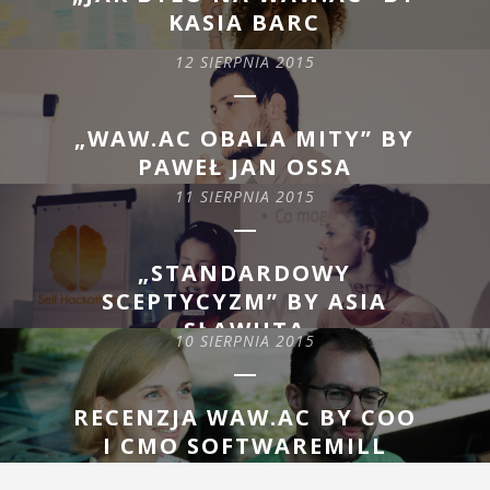
KASIA BARC
12 SIERPNIA 2015
READ MORE
„WAW.AC OBALA MITY” BY
PAWEŁ JAN OSSA
11 SIERPNIA 2015
READ MORE
„STANDARDOWY
SCEPTYCYZM” BY ASIA
SŁAWUTA
10 SIERPNIA 2015
READ MORE
RECENZJA WAW.AC BY COO
I CMO SOFTWAREMILL