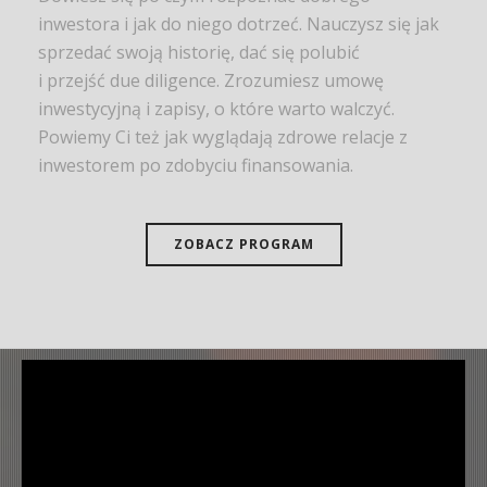
inwestora i jak do niego dotrzeć. Nauczysz się jak
sprzedać swoją historię, dać się polubić
i przejść due diligence. Zrozumiesz umowę
inwestycyjną i zapisy, o które warto walczyć.
Powiemy Ci też jak wyglądają zdrowe relacje z
inwestorem po zdobyciu finansowania.
ZOBACZ PROGRAM